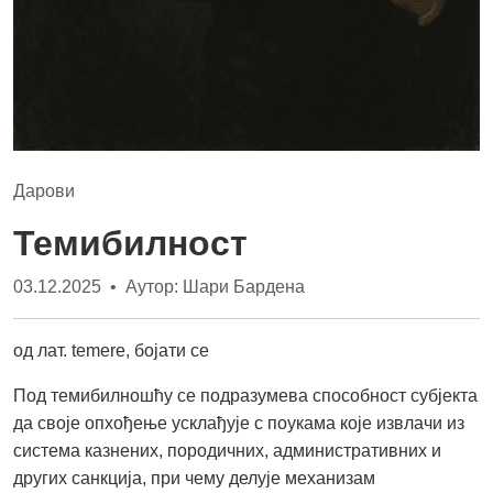
Дарови
Темибилност
03.12.2025 • Аутор: Шари Бардена
од лат. temere, бојати се
Под темибилношћу се подразумева способност субјекта
да своје опхођење усклађује с поукама које извлачи из
система казнених, породичних, административних и
других санкција, при чему делује механизам