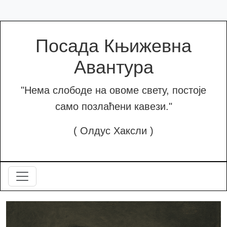
Посада Књижевна
Авантура
"Нема слободе на овоме свету, постоје
само позлаћени кавези."
( Олдус Хаксли )