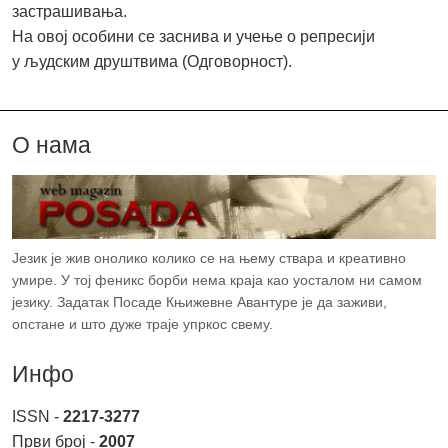
застрашивања.
На овој особини се заснива и учење о репресији
у људским друштвима (Одговорност).
О нама
Језик је жив онолико колико се на њему ствара и креативно
умире. У тој феникс борби нема краја као уосталом ни самом
језику. Задатак Посаде Књижевне Авантуре је да заживи,
опстане и што дуже траје упркос свему.
Инфо
ISSN -
2217-3277
Први број -
2007