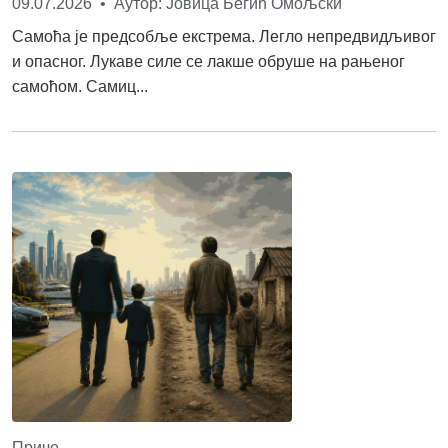
09.07.2026 • Аутор: Јовица Бегић Омољски
Самоћа је предсобље екстрема. Легло непредвидљивог
и опасног. Лукаве силе се лакше обруше на рањеног
самоћом. Самиц...
Приче