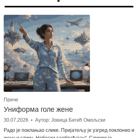
Приче
Униформа голе жене
30.07.2026 • Аутор: Јовица Бегић Омољски
Радо је поклањао слике. Пријатељу је узгред поклонио и
жену и слику „Небески саобраћајац“. Сликом је