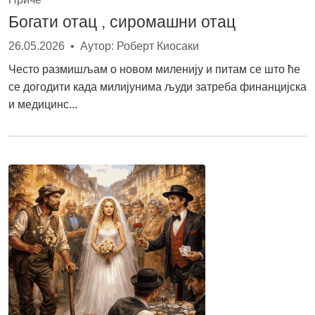
Богати отац , сиромашни отац
26.05.2026 • Аутор: Роберт Киосаки
Често размишљам о новом миленију и питам се што ће
се догодити када милијунима људи затреба финанцијска
и медицинс...