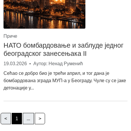
Приче
НАТО бомбардовање и заблуде једног
београдског занесењака II
19.03.2026 • Аутор: Ненад Руменић
Сећао се добро био је трећи април, и тог дана је
бомбардована зграда МУП-а у Београду. Чуле су се јаке
детонације у...
<
1
...
>