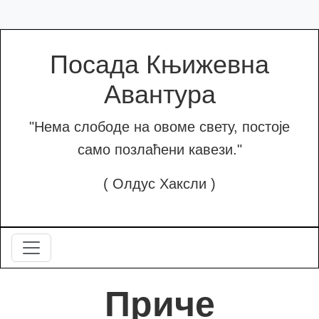
Посада Књижевна
Авантура
"Нема слободе на овоме свету, постоје
само позлаћени кавези."
( Олдус Хаксли )
Приче