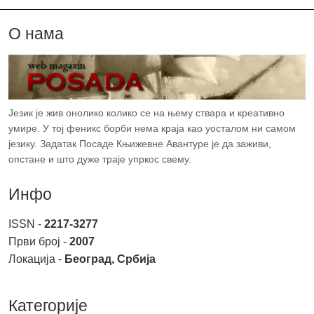
О нама
Језик је жив онолико колико се на њему ствара и креативно
умире. У тој феникс борби нема краја као уосталом ни самом
језику. Задатак Посаде Књижевне Авантуре је да заживи,
опстане и што дуже траје упркос свему.
Инфо
ISSN -
2217-3277
Први број -
2007
Локација -
Београд, Србија
Категорије