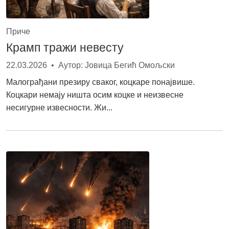
Приче
Крамп тражи невесту
22.03.2026 • Аутор: Јовица Бегић Омољски
Малограђани презиру сваког, коцкаре понајвише.
Коцкари немају ништа осим коцке и неизвесне
несигурне извесности. Жи...