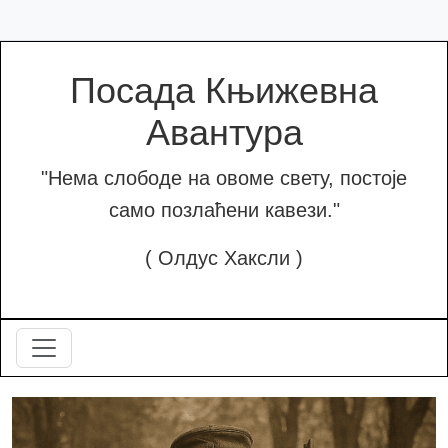
Посада Књижевна
Авантура
"Нема слободе на овоме свету, постоје
само позлаћени кавези."
( Олдус Хаксли )