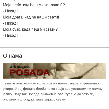
Моје небо, кад ћеш ми заплавит' ?
- Никад !
Моја драга, кад ће наши свати!
- Никад !
Моја сузо, када ћеш ми стати?
- Никад !
О нама
Језик је жив онолико колико се на њему ствара и креативно
умире. У тој феникс борби нема краја као уосталом ни самом
језику. Задатак Посаде Књижевне Авантуре је да заживи,
опстане и што дуже траје упркос свему.