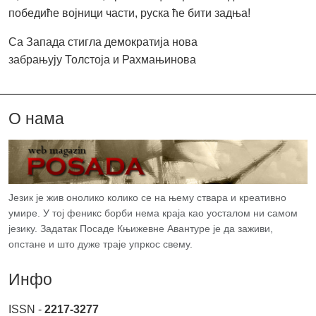
победиће војници части, руска ће бити задња!
Са Запада стигла демократија нова
забрањују Толстоја и Рахмањинова
О нама
Језик је жив онолико колико се на њему ствара и креативно
умире. У тој феникс борби нема краја као уосталом ни самом
језику. Задатак Посаде Књижевне Авантуре је да заживи,
опстане и што дуже траје упркос свему.
Инфо
ISSN -
2217-3277