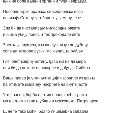
њих не боле вађени органи и туђа неправда
Посебно мрзе братске, свесловенске везе
величају Сотону, уз обавезну замену тезе
Зли би да инсталирају милосрдне ракете
и њима убију понос и тек проходало дете
Звецкају оружјем, изазивају кризу све дубљу
хоће да затворе руски гас и униште рубљу
Гле ,опет изврћу истину, ђаво им не да мира
они би да покоре непокорне и дођу до Сибира
Ваше право је у канализацији изронило из шахте
па отимате имовину, насрћете на скупе јахте
У тој расној борби против новог трећег рајха
ми шаљемо тенк љубави и московског Патријарха
Е, неће тако моћи, браћо лицемерна западна