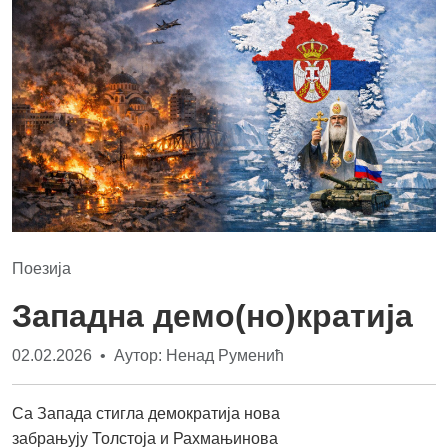
Поезија
Западна демо(но)кратија
02.02.2026 • Аутор: Ненад Руменић
Са Запада стигла демократија нова
забрањују Толстоја и Рахмањинова