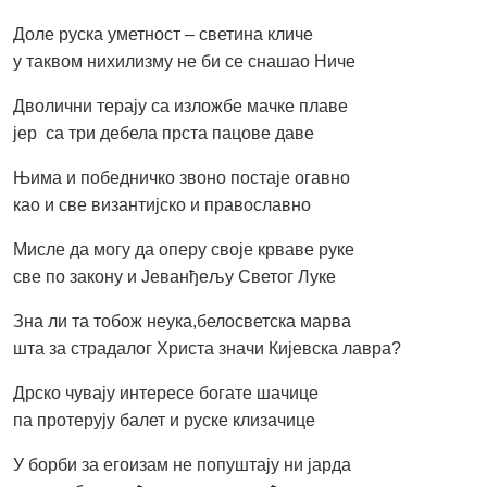
Доле руска уметност – светина кличе
у таквом нихилизму не би се снашао Ниче
Дволични терају са изложбе мачке плаве
јер са три дебела прста пацове даве
Њима и победничко звоно постаје огавно
као и све византијско и православно
Мисле да могу да оперу своје крваве руке
све по закону и Јеванђељу Светог Луке
Зна ли та тобож неука,белосветска марва
шта за страдалог Христа значи Кијевска лавра?
Дрско чувају интересе богате шачице
па протерују балет и руске клизачице
У борби за егоизам не попуштају ни јарда