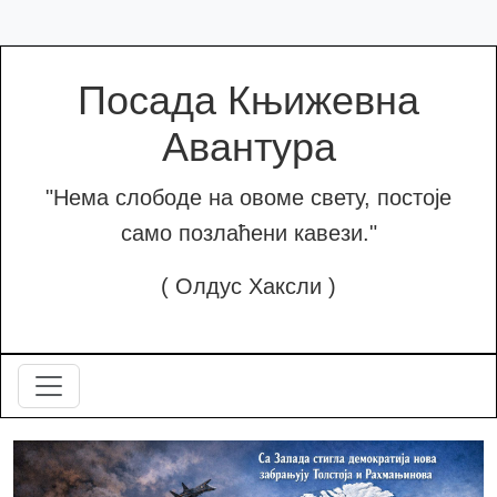
Посада Књижевна
Авантура
"Нема слободе на овоме свету, постоје
само позлаћени кавези."
( Олдус Хаксли )