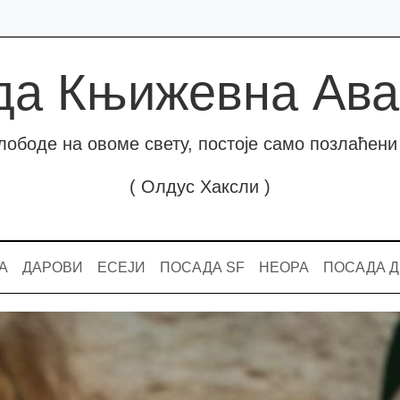
да Књижевна Ава
лободе на овоме свету, постоје само позлаћени 
( Олдус Хаксли )
А
ДАРОВИ
ЕСЕЈИ
ПОСАДА SF
НЕОРА
ПОСАДА 