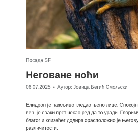
Посада SF
Неговане ноћи
06.07.2025 • Аутор: Јовица Бегић Омољски
Елидроп је пажљиво гледао њено лице. Спокојно,
већ је сваки прст чекао ред да то уради. Глори
благог и клизећег додира орасположио је њего
различитости.