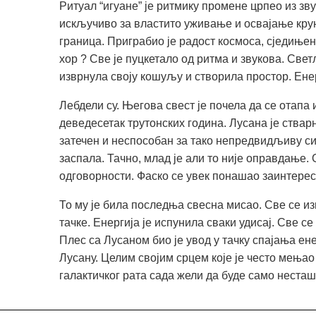
Ритуал “игуане” је ритмику промене црпео из зв
искључиво за властито уживање и освајање крунс
граница. Приграбио је радост космоса, сједињено
хор ? Све је пуцкетало од ритма и звукова. Свет
изврнула своју кошуљу и створила простор. Енерг
Лебдели су. Његова свест је почела да се отапа 
деведесетак трутонских година. Лусана је стварн
затечен и неспособан за тако непредвидљиву сит
заспала. Тачно, млад је али то није оправдање
одговорности. Фаско се увек понашао заинтерес
То му је била последња свесна мисао. Све се и
тачке. Енергија је испунила сваки удисај. Све с
Плес са Лусаном био је увод у тачку спајања ене
Лусану. Целим својим срцем које је често мењао
галактичког рата сада жели да буде само несташ