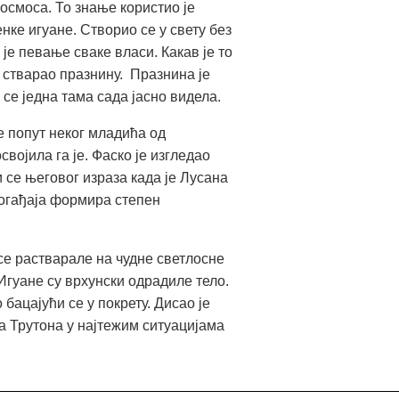
космоса. То знање користио је
ке игуане. Створио се у свету без
 је певање сваке власи. Какав је то
и стварао празнину. Празнина је
 се једна тама сада јасно видела.
је попут неког младића од
војила га је. Фаско је изгледао
 се његовог израза када је Лусана
догађаја формира степен
се растварале на чудне светлосне
 Игуане су врхунски одрадиле тело.
бацајући се у покрету. Дисао је
ђа Трутона у најтежим ситуацијама