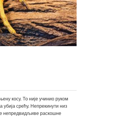
њену косу. То није учинио руком
а убија срећу. Непрекинути низ
еље непредвидљиве раскошне