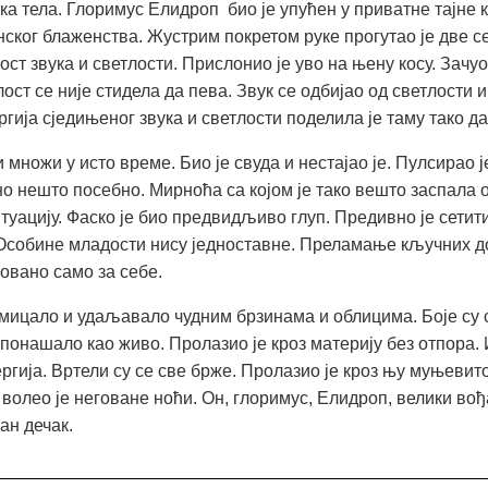
ука тела. Глоримус Елидроп био је упућен у приватне тајне 
ког блаженства. Жустрим покретом руке прогутао је две сен
ст звука и светлости. Прислонио је уво на њену косу. Зачуо
лост се није стидела да пева. Звук се одбијао од светлости 
ија сједињеног звука и светлости поделила је таму тако да
и множи у исто време. Био је свуда и нестајао је. Пулсирао 
о нешто посебно. Мирноћа са којом је тако вешто заспала ос
уацију. Фаско је био предвидљиво глуп. Предивно је сетити
. Особине младости нису једноставне. Преламање кључних 
овано само за себе.
змицало и удаљавало чудним брзинама и облицима. Боје су 
е понашало као живо. Пролазио је кроз материју без отпора.
ргија. Вртели су се све брже. Пролазио је кроз њу муњевито 
 волео је неговане ноћи. Он, глоримус, Елидроп, велики во
ан дечак.