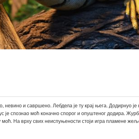
 невино и савршено. Лебдела је ту крај њега. Додирнуо је 
мус је спознао моћ коначно спорог и опуштеног додира. Журб
ву моћ. На врху свих неиспуњености стоји игра пламене ж