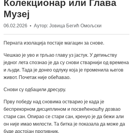
Колекционар или Глава
Музеј
06.02.2026 • Аутор: Јовица Бегић Омољски
Перната изолација постаје магацин за снове.
Чешкао је уво и трљао главу уз јастук. У детињству
једног лета спознао је да су снови стварнији од времена
и људи. Тада је донео одлуку која је променила његов
живот. Почетак није обећавао.
Снови су одбацили дресуру.
Прву победу над сновима остварио је када је
беспрекорном дисциплином и посвећеношћу дозвао
стари сан. Опирао се стари сан, кренуо је да бежи али
он није имао милости. Та битка је показала да може да
буде достојан противник.