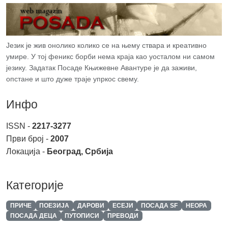
Језик је жив онолико колико се на њему ствара и креативно
умире. У тој феникс борби нема краја као уосталом ни самом
језику. Задатак Посаде Књижевне Авантуре је да заживи,
опстане и што дуже траје упркос свему.
Инфо
ISSN -
2217-3277
Први број -
2007
Локација -
Београд, Србија
Категорије
ПРИЧЕ
ПОЕЗИЈА
ДАРОВИ
ЕСЕЈИ
ПОСАДА SF
НЕОРА
ПОСАДА ДЕЦА
ПУТОПИСИ
ПРЕВОДИ