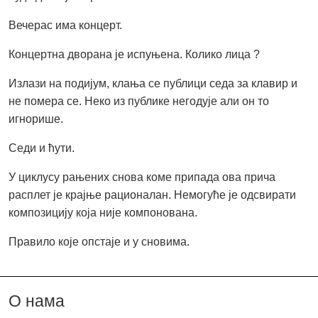
Вечерас има концерт.
Концертна дворана је испуњена. Колико лица ?
Излази на подијум, клања се публици седа за клавир и
не помера се. Неко из публике негодује али он то
игнорише.
Седи и ћути.
У циклусу рањених снова коме припада ова прича
расплет је крајње рационалан. Немогуће је одсвирати
композицију која није компонована.
Правило које опстаје и у сновима.
О нама