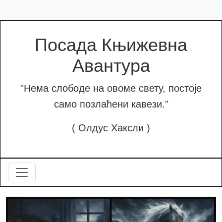
Посада Књижевна
Авантура
"Нема слободе на овоме свету, постоје
само позлаћени кавези."
( Олдус Хаксли )