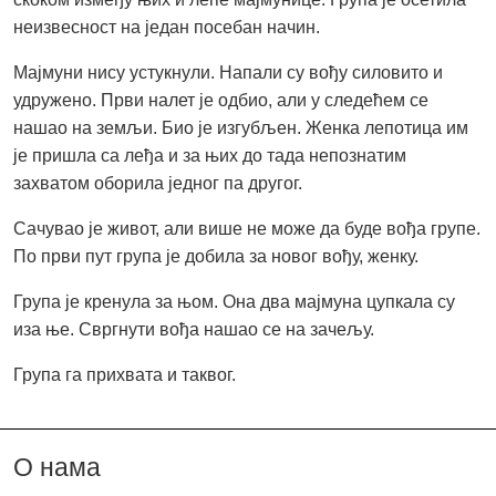
неизвесност на један посебан начин.
Мајмуни нису устукнули. Напали су вођу силовито и
удружено. Први налет је одбио, али у следећем се
нашао на земљи. Био је изгубљен. Женка лепотица им
је пришла са леђа и за њих до тада непознатим
захватом оборила једног па другог.
Сачувао је живот, али више не може да буде вођа групе.
По први пут група је добила за новог вођу, женку.
Група је кренула за њом. Она два мајмуна цупкала су
иза ње. Свргнути вођа нашао се на зачељу.
Група га прихвата и таквог.
О нама