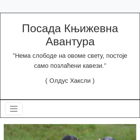
Посада Књижевна
Авантура
"Нема слободе на овоме свету, постоје
само позлаћени кавези."
( Олдус Хаксли )