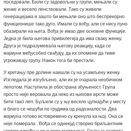
поседовали. Били су задовољни у групи, мењали су
женке и весело ленствовали. Тако су живели
генерацијама и зашто би мењали оно што беспрекорно
функционише тако дуго. Имали су вођу, али се нису пуно
обазирали на њега. Вођа је имао две основне функције.
Једна је била његова привилегија да има сваку женку.
Друга је подразумевала његову реакцију, када се
мајмуни међусобно свађају, да их опомене да тиме
угрожавају групу. Након тога би престали.
У кретању пре долине наишли су на усамљену женку.
Изгледала је изгубљено, али их је очарала необичном
лепотом. Наступила је обострана збуњеност. Група
просто није веровала да неко из њихове врсте може
бити тако леп. Буљили су у њу весело цупкајући у месту
и благо се чешући по грудима од радозналости. Два
мајмуна готово истовремено су кренула ка њој. Она се
није померала . Вођа се однекуд створио бриљантним
скоком између њих и лепе мајмунице. Група је осетила