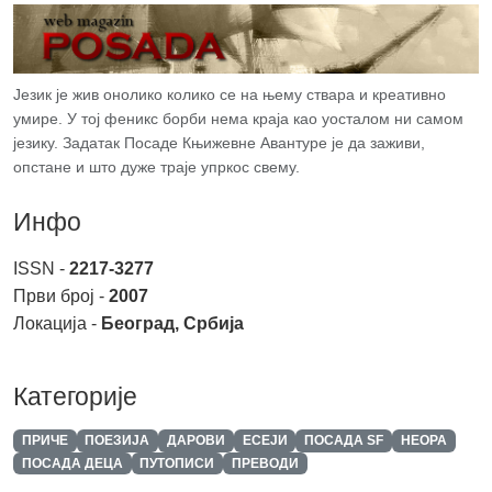
Језик је жив онолико колико се на њему ствара и креативно
умире. У тој феникс борби нема краја као уосталом ни самом
језику. Задатак Посаде Књижевне Авантуре је да заживи,
опстане и што дуже траје упркос свему.
Инфо
ISSN -
2217-3277
Први број -
2007
Локација -
Београд, Србија
Категорије
ПРИЧЕ
ПОЕЗИЈА
ДАРОВИ
ЕСЕЈИ
ПОСАДА SF
НЕОРА
ПОСАДА ДЕЦА
ПУТОПИСИ
ПРЕВОДИ