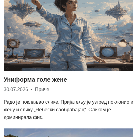
Униформа голе жене
30.07.2026 • Приче
Радо је поклањао слике. Пријатељу је узгред поклонио и
жену и слику „Небески саобраћајац“. Сликом је
доминирала фиг...