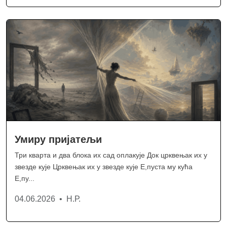
Умиру пријатељи
Три кварта и два блока их сад оплакује Док црквењак их у
звезде кује Црквењак их у звезде кује Е,пуста му кућа
Е,пу...
04.06.2026 • Н.Р.