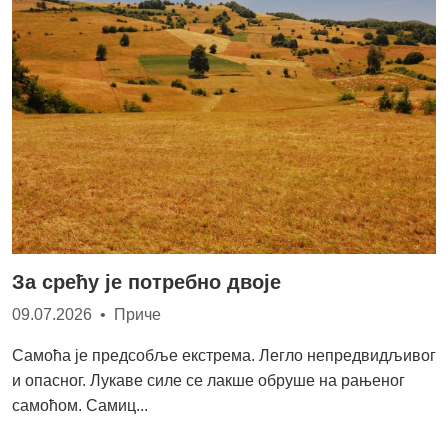
За срећу је потребно двоје
09.07.2026 • Приче
Самоћа је предсобље екстрема. Легло непредвидљивог
и опасног. Лукаве силе се лакше обруше на рањеног
самоћом. Самиц...