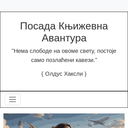
Посада Књижевна
Авантура
"Нема слободе на овоме свету, постоје
само позлаћени кавези."
( Олдус Хаксли )