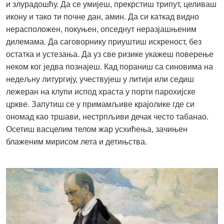
и злурадошћу. Да се умијеш, прекрстиш трипут, целиваш
икону и тако ти почне дан, амин. Да си каткад видно
нерасположен, покуњен, опседнут неразјашњеним
дилемама. Да саговорнику приуштиш искреност, без
остатка и устезања. Да уз све ризике укажеш поверење
неком ког једва познајеш. Кад пораниш са синовима на
недељну литургију, учествујеш у литији или седиш
лежеран на клупи испод храста у порти парохијске
цркве. Запутиш се у примамљиве крајолике где си
ономад као тршави, нестрпљиви дечак често табанао.
Осетиш васцелим телом жар усхићења, зачињен
блаженим мирисом лета и детињства.