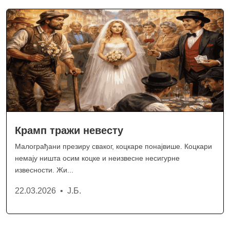
Крамп тражи невесту
Малограђани презиру сваког, коцкаре понајвише. Коцкари
немају ништа осим коцке и неизвесне несигурне
извесности. Жи...
22.03.2026 • Ј.Б.