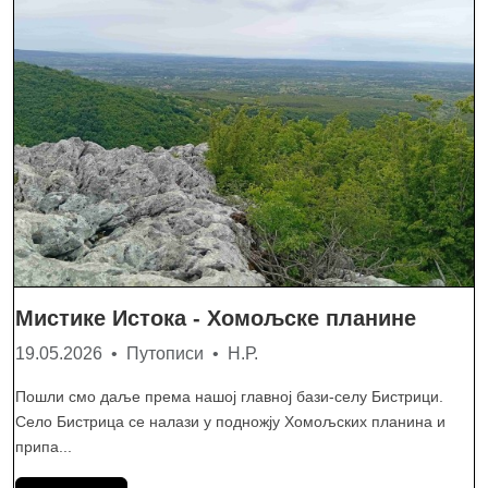
Мистике Истока - Хомољске планине
19.05.2026 • Путописи • Н.Р.
Пошли смо даље према нашој главној бази-селу Бистрици.
Село Бистрица се налази у подножју Хомољских планина и
припа...