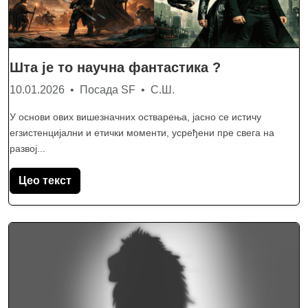
Шта је то научна фантастика ?
10.01.2026 • Посада SF • С.Ш.
У основи ових вишезначних остварења, јасно се истичу
егзистенцијални и етички моменти, усређени пре свега на
развој...
Цео текст