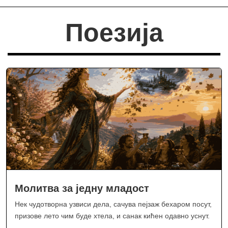
Поезија
Молитва за једну младост
Нек чудотворна узвиси дела, сачува пејзаж бехаром посут,
призове лето чим буде хтела, и санак кићен одавно уснут.