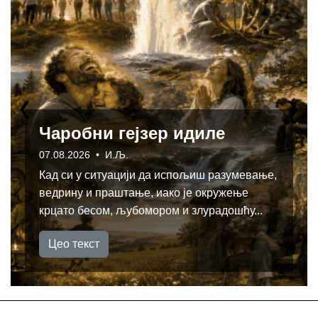
❮
❯
Пут духовне обнове
29.05.2026 • И.И.
Волети свој народ и веровати у њега,
веровати у то да ће изаћи на крај са свим
историјским искушењима, да ће из сви...
Цео текст