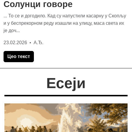
Солунци говоре
... То се и догодило. Кад су напустили касарну у Скопљу
и у беспрекорном реду изашли на улицу, маса света их
је доч...
23.02.2026 • А.Ђ.
Цео текст
Есеји