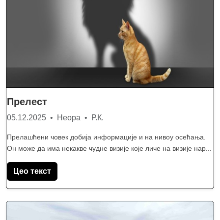
Прелест
05.12.2025 • Неора • Р.К.
Прелашћени човек добија информације и на нивоу осећања.
Он може да има некакве чудне визије које личе на визије нар...
Цео текст