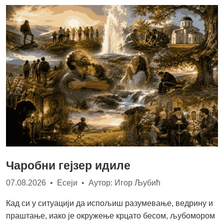
Чаробни гејзер идиле
07.08.2026 • Есеји • Аутор: Игор Љубић
Кад си у ситуацији да испољиш разумевање, ведрину и
праштање, иако је окружење крцато бесом, љубомором