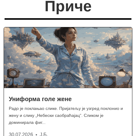
Приче
Униформа голе жене
Радо је поклањао слике. Пријатељу је узгред поклонио и
жену и слику „Небески саобраћајац“. Сликом је
доминирала фиг...
30.07.2026 • Ј.Б.