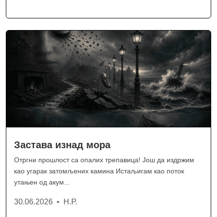
Застава изнад мора
Отргни прошлост са опалих трепавица! Још да издржим
као угарак затомљених камина Истаљигам као поток
утањен од акум...
30.06.2026 • Н.Р.