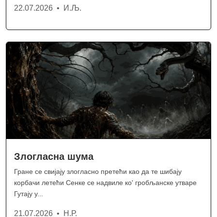
22.07.2026 • И.Љ.
Злогласна шума
Гране се свијају злогласно претећи као да те шибају
корбачи летећи Сенке се надвиле ко' гробљанске утваре
Гутају у...
21.07.2026 • Н.Р.