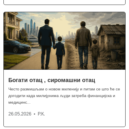
Богати отац , сиромашни отац
Често размишљам о новом миленију и питам се што ће се
догодити када милијунима људи затреба финанцијска и
медицинс...
26.05.2026 • Р.К.