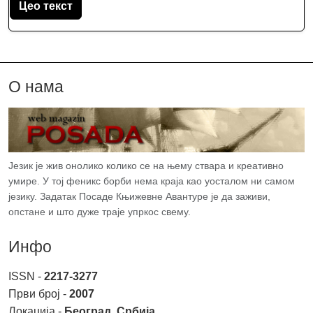
Цео текст
О нама
Језик је жив онолико колико се на њему ствара и креативно
умире. У тој феникс борби нема краја као уосталом ни самом
језику. Задатак Посаде Књижевне Авантуре је да заживи,
опстане и што дуже траје упркос свему.
Инфо
ISSN -
2217-3277
Први број -
2007
Локација -
Београд, Србија