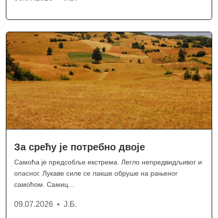
За срећу је потребно двоје
Самоћа је предсобље екстрема. Легло непредвидљивог и
опасног. Лукаве силе се лакше обруше на рањеног
самоћом. Самиц...
09.07.2026 • Ј.Б.