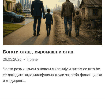
Богати отац , сиромашни отац
26.05.2026 • Приче
Често размишљам о новом миленију и питам се што ће
се догодити када милијунима људи затреба финанцијска
и медицинс...